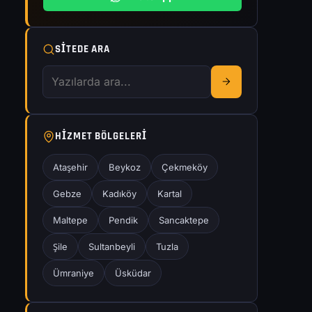
SITEDE ARA
HIZMET BÖLGELERI
Ataşehir
Beykoz
Çekmeköy
Gebze
Kadıköy
Kartal
Maltepe
Pendik
Sancaktepe
Şile
Sultanbeyli
Tuzla
Ümraniye
Üsküdar