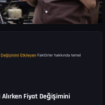
t
Değişimini
Etkileyen
Faktörler hakkında temel
 Alırken Fiyat Değişimini