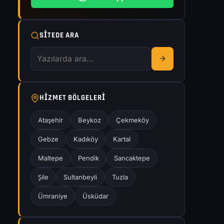
SITEDE ARA
HIZMET BÖLGELERI
Ataşehir
Beykoz
Çekmeköy
Gebze
Kadıköy
Kartal
Maltepe
Pendik
Sancaktepe
Şile
Sultanbeyli
Tuzla
Ümraniye
Üsküdar