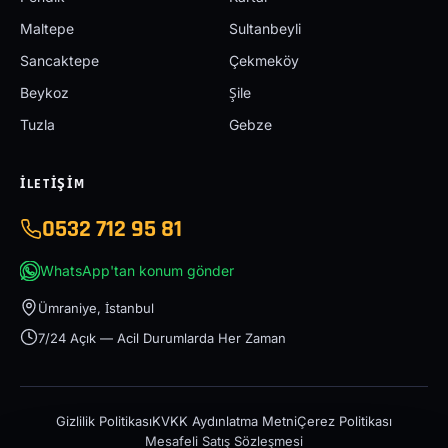
Maltepe
Sultanbeyli
Sancaktepe
Çekmeköy
Beykoz
Şile
Tuzla
Gebze
İLETIŞIM
0532 712 95 81
WhatsApp'tan konum gönder
Ümraniye, İstanbul
7/24 Açık — Acil Durumlarda Her Zaman
Gizlilik Politikası
KVKK Aydınlatma Metni
Çerez Politikası
Mesafeli Satış Sözleşmesi