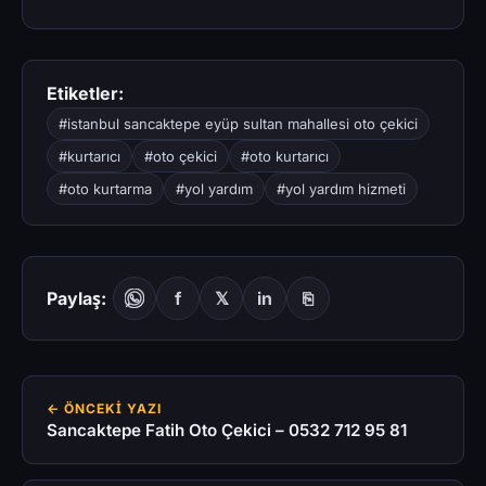
Etiketler:
#istanbul sancaktepe eyüp sultan mahallesi oto çekici
#kurtarıcı
#oto çekici
#oto kurtarıcı
#oto kurtarma
#yol yardım
#yol yardım hizmeti
Paylaş:
f
𝕏
in
⎘
← ÖNCEKI YAZI
Sancaktepe Fatih Oto Çekici – 0532 712 95 81