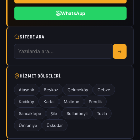
WhatsApp
SITEDE ARA
HIZMET BÖLGELERI
Ataşehir
Beykoz
Çekmeköy
Gebze
Kadıköy
Kartal
Maltepe
Pendik
Sancaktepe
Şile
Sultanbeyli
Tuzla
Ümraniye
Üsküdar