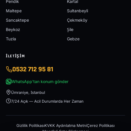
Pendik
Kartal
Maltepe
Sultanbeyli
Sancaktepe
Çekmeköy
Beykoz
Şile
Tuzla
Gebze
İLETIŞIM
0532 712 95 81
WhatsApp'tan konum gönder
Ümraniye, İstanbul
7/24 Açık — Acil Durumlarda Her Zaman
Gizlilik Politikası
KVKK Aydınlatma Metni
Çerez Politikası