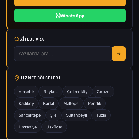
WhatsApp
SITEDE ARA
HIZMET BÖLGELERI
Ataşehir
Beykoz
Çekmeköy
Gebze
Kadıköy
Kartal
Maltepe
Pendik
Sancaktepe
Şile
Sultanbeyli
Tuzla
Ümraniye
Üsküdar