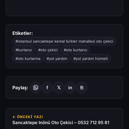
Etiketler:
#istanbul sancaktepe kemal türkler mahallesi oto çekici
#kurtarıcı
#oto çekici
#oto kurtarıcı
#oto kurtarma
#yol yardım
#yol yardım hizmeti
Paylaş:
f
𝕏
in
⎘
← ÖNCEKI YAZI
Sancaktepe Inönü Oto Çekici – 0532 712 95 81