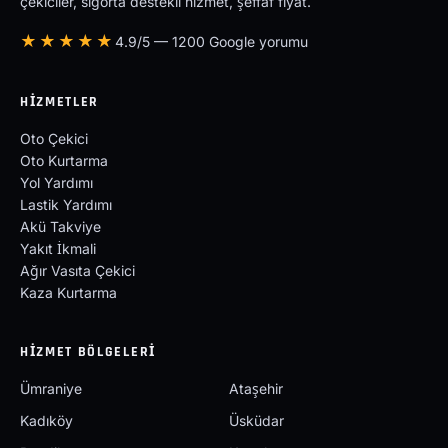
çekiciler, sigorta destekli hizmet, şeffaf fiyat.
★★★★★
4.9/5 — 1200 Google yorumu
HIZMETLER
Oto Çekici
Oto Kurtarma
Yol Yardımı
Lastik Yardımı
Akü Takviye
Yakıt İkmali
Ağır Vasıta Çekici
Kaza Kurtarma
HIZMET BÖLGELERI
Ümraniye
Ataşehir
Kadıköy
Üsküdar