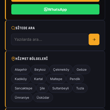
WhatsApp
SITEDE ARA
HIZMET BÖLGELERI
Ataşehir
Beykoz
Çekmeköy
Gebze
Kadıköy
Kartal
Maltepe
Pendik
Sancaktepe
Şile
Sultanbeyli
Tuzla
Ümraniye
Üsküdar