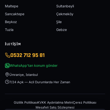
Maltepe
Sultanbeyli
Sancaktepe
Çekmeköy
Beykoz
Şile
Tuzla
Gebze
İLETIŞIM
0532 712 95 81
WhatsApp'tan konum gönder
Ümraniye, İstanbul
7/24 Açık — Acil Durumlarda Her Zaman
Gizlilik Politikası
KVKK Aydınlatma Metni
Çerez Politikası
Mesafeli Satış Sözleşmesi