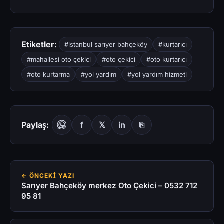
Etiketler:
#istanbul sarıyer bahçeköy
#kurtarıcı
#mahallesi oto çekici
#oto çekici
#oto kurtarıcı
#oto kurtarma
#yol yardım
#yol yardım hizmeti
Paylaş:
f
𝕏
in
⎘
← ÖNCEKI YAZI
Sarıyer Bahçeköy merkez Oto Çekici – 0532 712
95 81