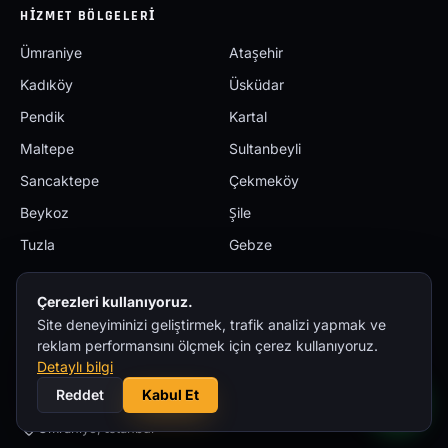
HIZMET BÖLGELERI
Ümraniye
Ataşehir
Kadıköy
Üsküdar
Pendik
Kartal
Maltepe
Sultanbeyli
Sancaktepe
Çekmeköy
Beykoz
Şile
Tuzla
Gebze
Çerezleri kullanıyoruz.
İLETIŞIM
Site deneyiminizi geliştirmek, trafik analizi yapmak ve
0532 712 95 81
reklam performansını ölçmek için çerez kullanıyoruz.
Detaylı bilgi
WhatsApp'tan konum gönder
Reddet
Kabul Et
Ümraniye, İstanbul