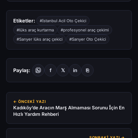
Etiketler:
#İstanbul Acil Oto Çekici
#lüks araç kurtarma
#profesyonel araç çekimi
#Sarıyer lüks araç çekici
#Sarıyer Oto Çekici
Paylaş:
f
𝕏
in
⎘
← ÖNCEKI YAZI
Kadıköy’de Aracın Marş Almaması Sorunu İçin En
Hızlı Yardım Rehberi
SONRAKI YAZI →