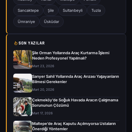
Sancaktepe
Şile
Sultanbeyli
Tuzla
Ümraniye
Üsküdar
SON YAZILAR
Şile Orman Yollarında Araç Kurtarma İşlemi
Neden Profesyonel Yapılmalı?
Mart 23, 2026
Sarıyer Sahil Yollarında Araç Arızası Yaşayanların
Bilmesi Gerekenler
Mart 20, 2026
Çekmeköy’de Soğuk Havada Aracın Çalışmama
Sorununun Çözümü
Mart 17, 2026
Maltepe’de Araç Kaputu Açılmıyorsa Ustaların
Önerdiği Yöntemler