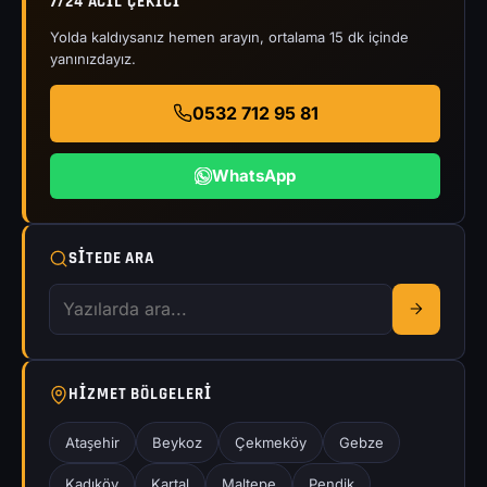
7/24 ACIL ÇEKICI
Yolda kaldıysanız hemen arayın, ortalama 15 dk içinde
yanınızdayız.
0532 712 95 81
WhatsApp
SITEDE ARA
HIZMET BÖLGELERI
Ataşehir
Beykoz
Çekmeköy
Gebze
Kadıköy
Kartal
Maltepe
Pendik