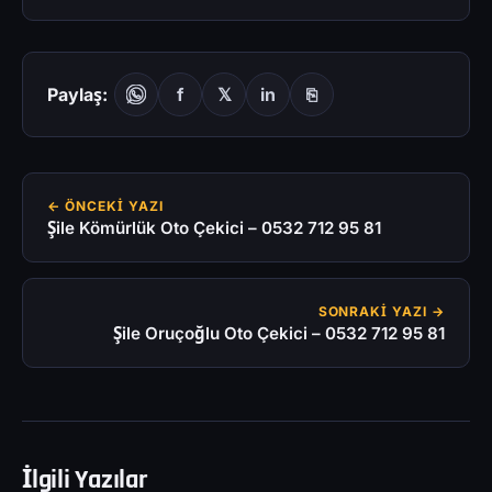
Paylaş:
f
𝕏
in
⎘
← ÖNCEKI YAZI
Şile Kömürlük Oto Çekici – 0532 712 95 81
SONRAKI YAZI →
Şile Oruçoğlu Oto Çekici – 0532 712 95 81
İlgili Yazılar