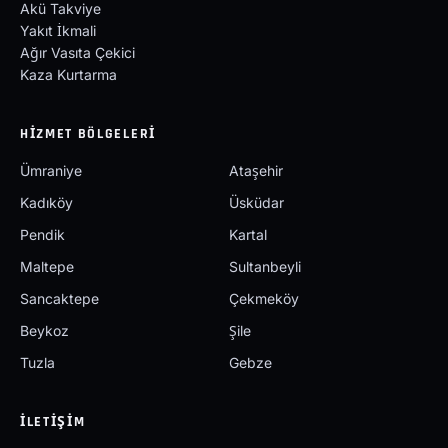
Akü Takviye
Yakıt İkmali
Ağır Vasıta Çekici
Kaza Kurtarma
HIZMET BÖLGELERI
Ümraniye
Ataşehir
Kadıköy
Üsküdar
Pendik
Kartal
Maltepe
Sultanbeyli
Sancaktepe
Çekmeköy
Beykoz
Şile
Tuzla
Gebze
İLETIŞIM