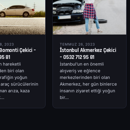
, 2023
TEMMUZ 26, 2023
Bomonti Çekici –
İstanbul Akmerkez Çekici
95 81
– 0532 712 95 81
n hareketli
İstanbul’un en önemli
en biri olan
alışveriş ve eğlence
rafiğin yoğun
merkezlerinden biri olan
 araç sürücülerinin
Akmerkez, her gün binlerce
an arıza, kaza
insanın ziyaret ettiği yoğun
ik…
bir…