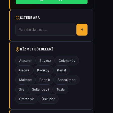
SITEDE ARA
HIZMET BÖLGELERI
Ataşehir
Beykoz
Çekmeköy
Gebze
Kadıköy
Kartal
Maltepe
Pendik
Sancaktepe
Şile
Sultanbeyli
Tuzla
Ümraniye
Üsküdar