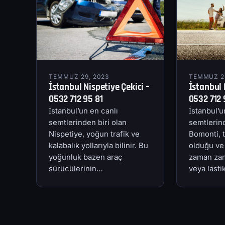
TEMMUZ 29, 2023
TEMMUZ 28
İstanbul Nispetiye Çekici –
İstanbul 
0532 712 95 81
0532 712 
İstanbul’un en canlı
İstanbul’u
semtlerinden biri olan
semtlerind
Nispetiye, yoğun trafik ve
Bomonti, t
kalabalık yollarıyla bilinir. Bu
olduğu ve
yoğunluk bazen araç
zaman zam
sürücülerinin…
veya last