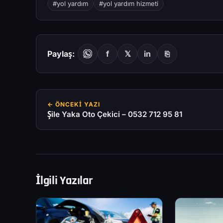
#yol yardım
#yol yardım hizmeti
Paylaş:
f
𝕏
in
⎘
← ÖNCEKI YAZI
Şile Yaka Oto Çekici – 0532 712 95 81
İlgili Yazılar