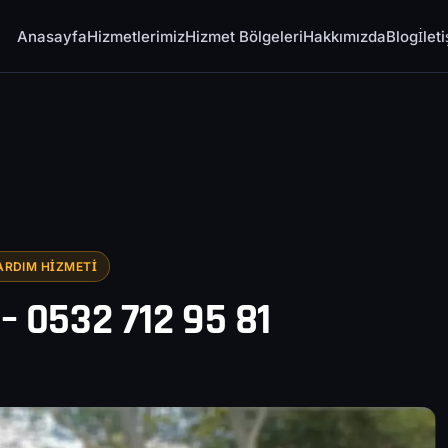
Anasayfa
Hizmetlerimiz
Hizmet Bölgeleri
Hakkımızda
Blog
İlet
ARDIM HIZMETI
 – 0532 712 95 81