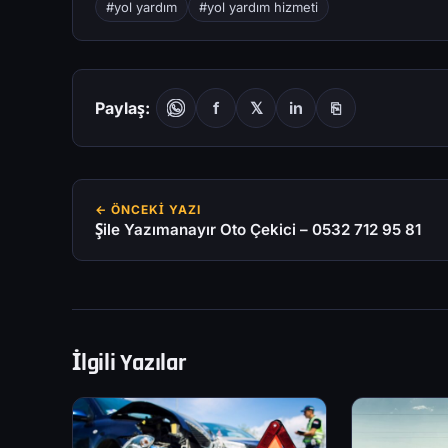
#yol yardım
#yol yardım hizmeti
Paylaş:
f
𝕏
in
⎘
← ÖNCEKI YAZI
Şile Yazımanayır Oto Çekici – 0532 712 95 81
İlgili Yazılar