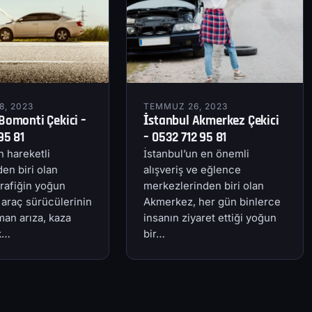
, 2023
TEMMUZ 26, 2023
Bomonti Çekici –
İstanbul Akmerkez Çekici
95 81
– 0532 712 95 81
n hareketli
İstanbul’un en önemli
en biri olan
alışveriş ve eğlence
rafiğin yoğun
merkezlerinden biri olan
 araç sürücülerinin
Akmerkez, her gün binlerce
an arıza, kaza
insanın ziyaret ettiği yoğun
ik…
bir…