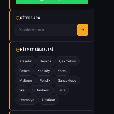
SITEDE ARA
HIZMET BÖLGELERI
Ataşehir
Beykoz
Çekmeköy
Gebze
Kadıköy
Kartal
Maltepe
Pendik
Sancaktepe
Şile
Sultanbeyli
Tuzla
Ümraniye
Üsküdar