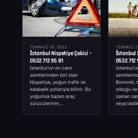
TEMMUZ 29, 2023
TEMMUZ 28
İstanbul Nispetiye Çekici –
İstanbul 
0532 712 95 81
0532 712 
İstanbul’un en canlı
İstanbul’u
semtlerinden biri olan
semtlerind
Nispetiye, yoğun trafik ve
Bomonti, t
kalabalık yollarıyla bilinir. Bu
olduğu ve
yoğunluk bazen araç
zaman zam
sürücülerinin…
veya last