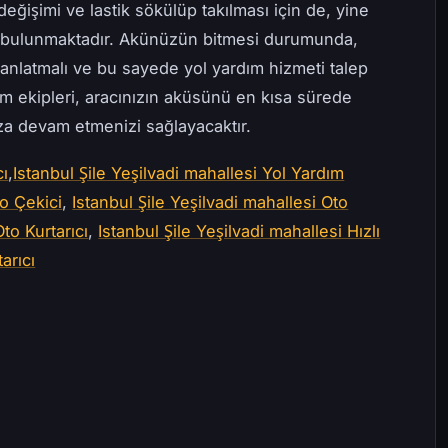
değişimi ve lastik sökülüp takılması için de, yine
e bulunmaktadır. Akünüzün bitmesi durumunda,
anlatmalı ve bu sayede yol yardım hizmeti talep
ım ekipleri, aracınızın aküsünü en kısa sürede
uza devam etmenizi sağlayacaktır.
cı
,
Istanbul Şile Yeşilvadi mahallesi Yol Yardım
to Çekici
,
Istanbul Şile Yeşilvadi mahallesi Oto
Oto Kurtarıcı
,
Istanbul Şile Yeşilvadi mahallesi Hızlı
arıcı