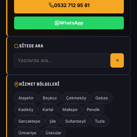
0532 712 95 81
WhatsApp
SITEDE ARA
HIZMET BÖLGELERI
Ataşehir
Beykoz
Çekmeköy
Gebze
Kadıköy
Kartal
Maltepe
Pendik
Sancaktepe
Şile
Sultanbeyli
Tuzla
Ümraniye
Üsküdar