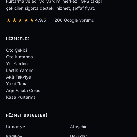
kurtarma ve acil yol yardımı merkezi. GPS takipli
çekiciler, sigorta destekli hizmet, şeffaf fiyat.
★★★★★
4.9/5 — 1200 Google yorumu
HIZMETLER
Oto Çekici
Oto Kurtarma
Yol Yardımı
Lastik Yardımı
Akü Takviye
Yakıt İkmali
Ağır Vasıta Çekici
Kaza Kurtarma
HIZMET BÖLGELERI
Ümraniye
Ataşehir
Kadıköy
Üsküdar