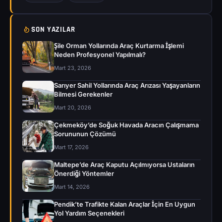
SON YAZILAR
Şile Orman Yollarında Araç Kurtarma İşlemi
Neden Profesyonel Yapılmalı?
Mart 23, 2026
Sarıyer Sahil Yollarında Araç Arızası Yaşayanların
Bilmesi Gerekenler
Mart 20, 2026
Çekmeköy’de Soğuk Havada Aracın Çalışmama
Sorununun Çözümü
Mart 17, 2026
Maltepe’de Araç Kaputu Açılmıyorsa Ustaların
Önerdiği Yöntemler
Mart 14, 2026
Pendik’te Trafikte Kalan Araçlar İçin En Uygun
Yol Yardım Seçenekleri