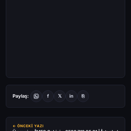
Paylaş:
f
𝕏
in
⎘
← ÖNCEKI YAZI