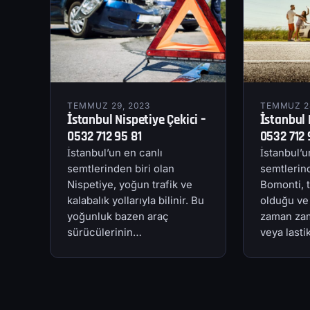
TEMMUZ 29, 2023
TEMMUZ 28
İstanbul Nispetiye Çekici –
İstanbul 
0532 712 95 81
0532 712 
İstanbul’un en canlı
İstanbul’u
semtlerinden biri olan
semtlerind
Nispetiye, yoğun trafik ve
Bomonti, t
kalabalık yollarıyla bilinir. Bu
olduğu ve
yoğunluk bazen araç
zaman zam
sürücülerinin…
veya last