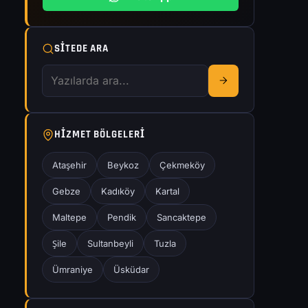
SITEDE ARA
HIZMET BÖLGELERI
Ataşehir
Beykoz
Çekmeköy
Gebze
Kadıköy
Kartal
Maltepe
Pendik
Sancaktepe
Şile
Sultanbeyli
Tuzla
Ümraniye
Üsküdar