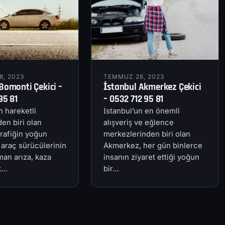
, 2023
TEMMUZ 26, 2023
Bomonti Çekici –
İstanbul Akmerkez Çekici
95 81
– 0532 712 95 81
n hareketli
İstanbul’un en önemli
en biri olan
alışveriş ve eğlence
rafiğin yoğun
merkezlerinden biri olan
 araç sürücülerinin
Akmerkez, her gün binlerce
an arıza, kaza
insanın ziyaret ettiği yoğun
ik…
bir…