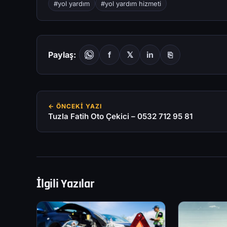
#yol yardım
#yol yardım hizmeti
Paylaş:
f
𝕏
in
⎘
← ÖNCEKI YAZI
Tuzla Fatih Oto Çekici – 0532 712 95 81
İlgili Yazılar