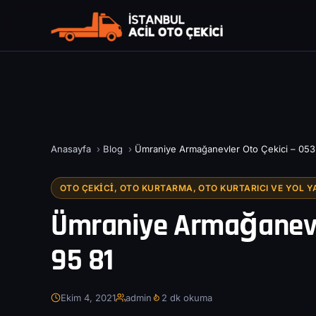
Anasayfa
›
Blog
›
Ümraniye Armağanevler Oto Çekici – 053
OTO ÇEKICI, OTO KURTARMA, OTO KURTARICI VE YOL Y
Ümraniye Armağanevle
95 81
Ekim 4, 2021
admin
2 dk okuma