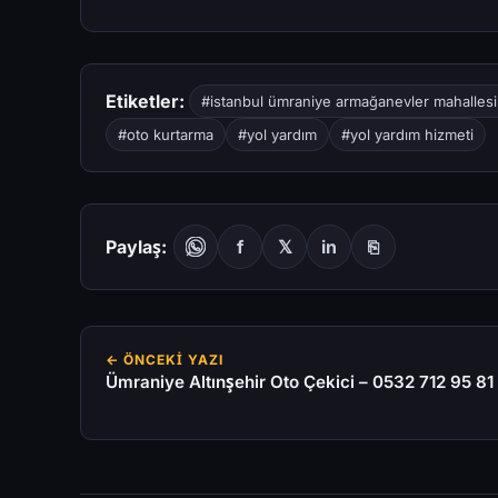
Etiketler:
#istanbul ümraniye armağanevler mahallesi 
#oto kurtarma
#yol yardım
#yol yardım hizmeti
Paylaş:
f
𝕏
in
⎘
← ÖNCEKI YAZI
Ümraniye Altınşehir Oto Çekici – 0532 712 95 81