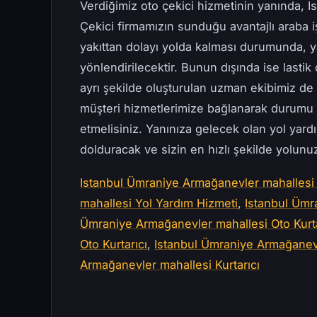
Verdiğimiz oto çekici hizmetinin yanında, 
Çekici firmamızın sunduğu avantajlı araba iş
yakıttan dolayı yolda kalması durumunda, y
yönlendirilecektir. Bunun dışında ise lastik 
ayrı şekilde oluşturulan uzman ekibimiz d
müşteri hizmetlerimize bağlanarak durumu 
etmelisiniz. Yanınıza gelecek olan yol yard
dolduracak ve sizin en hızlı şekilde yolun
Istanbul Ümraniye Armağanevler mahallesi O
mahallesi Yol Yardım Hizmeti
,
Istanbul Ümr
Ümraniye Armağanevler mahallesi Oto Kur
Oto Kurtarıcı
,
Istanbul Ümraniye Armağanevl
Armağanevler mahallesi Kurtarıcı