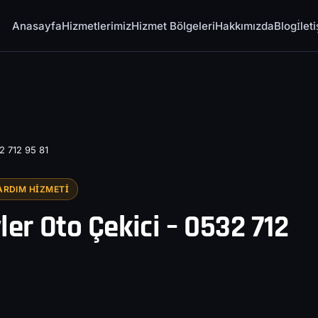
Anasayfa
Hizmetlerimiz
Hizmet Bölgeleri
Hakkımızda
Blog
İlet
2 712 95 81
ARDIM HIZMETI
r Oto Çekici – 0532 712