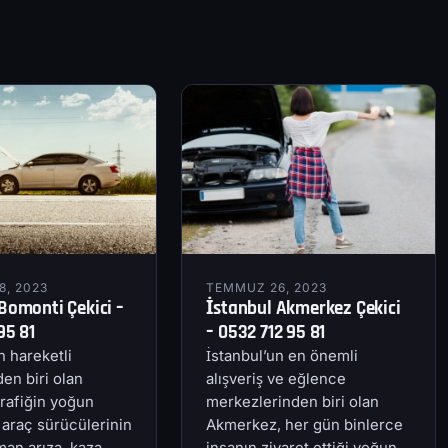
, 2023
TEMMUZ 26, 2023
Bomonti Çekici –
İstanbul Akmerkez Çekici
95 81
– 0532 712 95 81
n hareketli
İstanbul’un en önemli
en biri olan
alışveriş ve eğlence
rafiğin yoğun
merkezlerinden biri olan
 araç sürücülerinin
Akmerkez, her gün binlerce
an arıza, kaza
insanın ziyaret ettiği yoğun