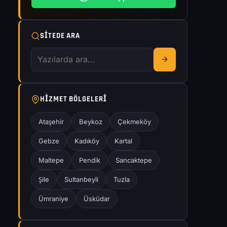
SITEDE ARA
HIZMET BÖLGELERI
Ataşehir
Beykoz
Çekmeköy
Gebze
Kadıköy
Kartal
Maltepe
Pendik
Sancaktepe
Şile
Sultanbeyli
Tuzla
Ümraniye
Üsküdar