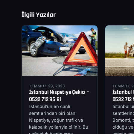
İlgili Yazılar
TEMMUZ 29, 2023
TEMMUZ 28
İstanbul Nispetiye Çekici –
İstanbul 
0532 712 95 81
0532 712 
İstanbul’un en canlı
İstanbul’u
semtlerinden biri olan
semtlerind
Nispetiye, yoğun trafik ve
Bomonti, t
kalabalık yollarıyla bilinir. Bu
olduğu ve
yoğunluk bazen araç
zaman zam