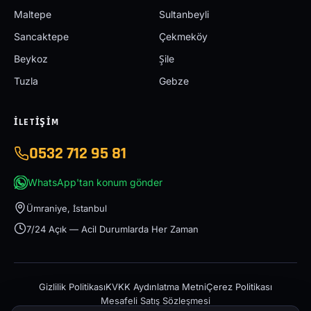
Maltepe
Sultanbeyli
Sancaktepe
Çekmeköy
Beykoz
Şile
Tuzla
Gebze
İLETIŞIM
0532 712 95 81
WhatsApp'tan konum gönder
Ümraniye, İstanbul
7/24 Açık — Acil Durumlarda Her Zaman
Gizlilik Politikası
KVKK Aydınlatma Metni
Çerez Politikası
Mesafeli Satış Sözleşmesi