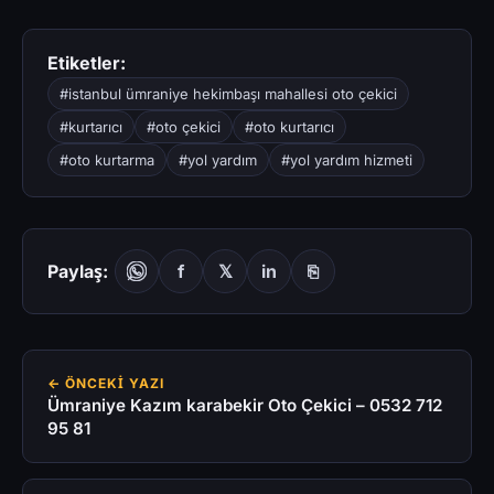
Etiketler:
#istanbul ümraniye hekimbaşı mahallesi oto çekici
#kurtarıcı
#oto çekici
#oto kurtarıcı
#oto kurtarma
#yol yardım
#yol yardım hizmeti
Paylaş:
f
𝕏
in
⎘
← ÖNCEKI YAZI
Ümraniye Kazım karabekir Oto Çekici – 0532 712
95 81