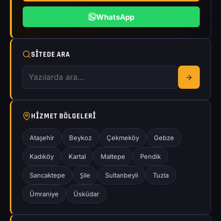
WhatsApp
SITEDE ARA
HIZMET BÖLGELERI
Ataşehir
Beykoz
Çekmeköy
Gebze
Kadıköy
Kartal
Maltepe
Pendik
Sancaktepe
Şile
Sultanbeyli
Tuzla
Ümraniye
Üsküdar