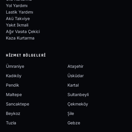
Yol Yardımı
Lastik Yardımı
Akü Takviye
Yakıt İkmali
Ağır Vasıta Çekici
Kaza Kurtarma
HIZMET BÖLGELERI
Ümraniye
Ataşehir
Kadıköy
Üsküdar
Pendik
Kartal
Maltepe
Sultanbeyli
Sancaktepe
Çekmeköy
Beykoz
Şile
Tuzla
Gebze