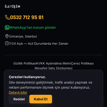
İLETIŞIM
0532 712 95 81
WhatsApp'tan konum gönder
Ümraniye, İstanbul
7/24 Açık — Acil Durumlarda Her Zaman
Gizlilik Politikası
KVKK Aydınlatma Metni
Çerez Politikası
Mesafeli Satış Sözleşmesi
Çerezleri kullanıyoruz.
Site deneyiminizi geliştirmek, trafik analizi yapmak ve
reklam performansını ölçmek için çerez kullanıyoruz.
Detaylı bilgi
© 2026 İstanbul Acil Oto Çekici – 0532 712 95 81 — Tüm hakları
Reddet
Kabul Et
saklıdır.
Powered by
Onox Soft