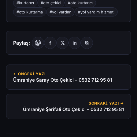
#kurtarıcı
#oto çekici
#oto kurtarıcı
#oto kurtarma
#yol yardım
#yol yardım hizmeti
Paylaş:
f
𝕏
in
⎘
← ÖNCEKI YAZI
Ümraniye Saray Oto Çekici – 0532 712 95 81
SONRAKI YAZI →
Ümraniye Şerifali Oto Çekici – 0532 712 95 81