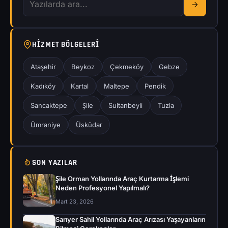
HIZMET BÖLGELERI
Ataşehir
Beykoz
Çekmeköy
Gebze
Kadıköy
Kartal
Maltepe
Pendik
Sancaktepe
Şile
Sultanbeyli
Tuzla
Ümraniye
Üsküdar
SON YAZILAR
Şile Orman Yollarında Araç Kurtarma İşlemi
Neden Profesyonel Yapılmalı?
Mart 23, 2026
Sarıyer Sahil Yollarında Araç Arızası Yaşayanların