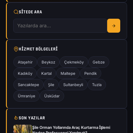
SITEDE ARA
HIZMET BÖLGELERI
Ataşehir
Beykoz
Çekmeköy
Gebze
Kadıköy
Kartal
Maltepe
Pendik
Sancaktepe
Şile
Sultanbeyli
Tuzla
Ümraniye
Üsküdar
SON YAZILAR
Şile Orman Yollarında Araç Kurtarma İşlemi
Neden Profesyonel Yapılmalı?