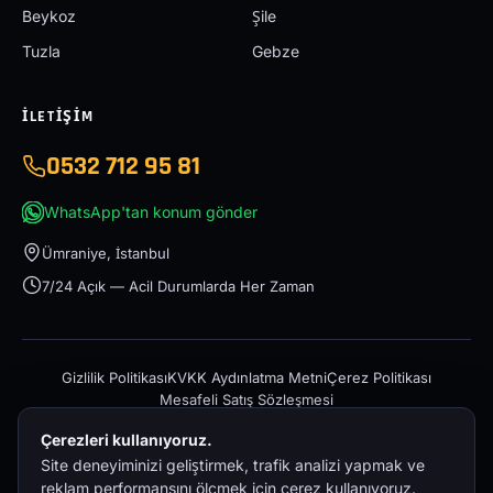
Beykoz
Şile
Tuzla
Gebze
İLETIŞIM
0532 712 95 81
WhatsApp'tan konum gönder
Ümraniye, İstanbul
7/24 Açık — Acil Durumlarda Her Zaman
Gizlilik Politikası
KVKK Aydınlatma Metni
Çerez Politikası
Mesafeli Satış Sözleşmesi
Çerezleri kullanıyoruz.
Site deneyiminizi geliştirmek, trafik analizi yapmak ve
reklam performansını ölçmek için çerez kullanıyoruz.