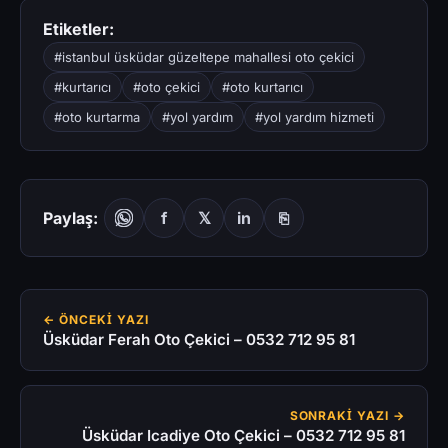
Etiketler:
#istanbul üsküdar güzeltepe mahallesi oto çekici
#kurtarıcı
#oto çekici
#oto kurtarıcı
#oto kurtarma
#yol yardım
#yol yardım hizmeti
Paylaş:
f
𝕏
in
⎘
← ÖNCEKI YAZI
Üsküdar Ferah Oto Çekici – 0532 712 95 81
SONRAKI YAZI →
Üsküdar Icadiye Oto Çekici – 0532 712 95 81