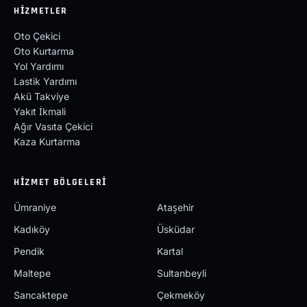
HIZMETLER
Oto Çekici
Oto Kurtarma
Yol Yardımı
Lastik Yardımı
Akü Takviye
Yakıt İkmali
Ağır Vasıta Çekici
Kaza Kurtarma
HIZMET BÖLGELERI
Ümraniye
Ataşehir
Kadıköy
Üsküdar
Pendik
Kartal
Maltepe
Sultanbeyli
Sancaktepe
Çekmeköy