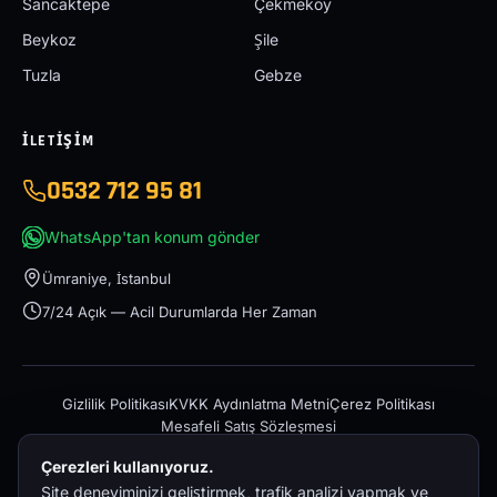
Sancaktepe
Çekmeköy
Beykoz
Şile
Tuzla
Gebze
İLETIŞIM
0532 712 95 81
WhatsApp'tan konum gönder
Ümraniye, İstanbul
7/24 Açık — Acil Durumlarda Her Zaman
Gizlilik Politikası
KVKK Aydınlatma Metni
Çerez Politikası
Mesafeli Satış Sözleşmesi
Çerezleri kullanıyoruz.
Site deneyiminizi geliştirmek, trafik analizi yapmak ve