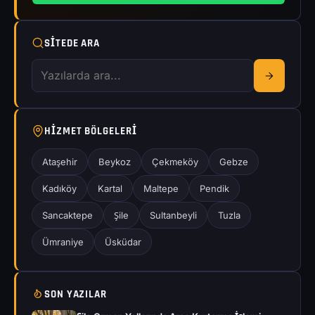
SITEDE ARA
HIZMET BÖLGELERI
Ataşehir
Beykoz
Çekmeköy
Gebze
Kadıköy
Kartal
Maltepe
Pendik
Sancaktepe
Şile
Sultanbeyli
Tuzla
Ümraniye
Üsküdar
SON YAZILAR