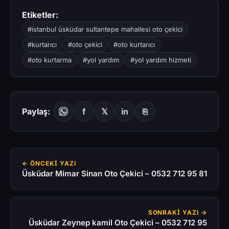
Etiketler:
#istanbul üsküdar sultantepe mahallesi oto çekici
#kurtarıcı
#oto çekici
#oto kurtarıcı
#oto kurtarma
#yol yardım
#yol yardım hizmeti
Paylaş:
f
𝕏
in
⎘
← ÖNCEKI YAZI
Üsküdar Mimar Sinan Oto Çekici – 0532 712 95 81
SONRAKI YAZI →
Üsküdar Zeynep kamil Oto Çekici – 0532 712 95