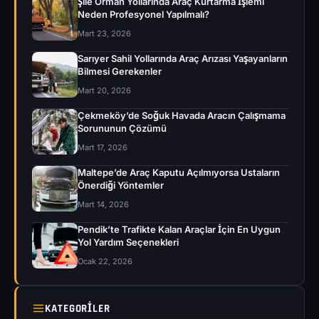
Şile Orman Yollarında Araç Kurtarma İşlemi
Neden Profesyonel Yapılmalı?
Mart 23, 2026
Sarıyer Sahil Yollarında Araç Arızası Yaşayanların
Bilmesi Gerekenler
Mart 20, 2026
Çekmeköy’de Soğuk Havada Aracın Çalışmama
Sorununun Çözümü
Mart 17, 2026
Maltepe’de Araç Kaputu Açılmıyorsa Ustaların
Önerdiği Yöntemler
Mart 14, 2026
Pendik’te Trafikte Kalan Araçlar İçin En Uygun
Yol Yardım Seçenekleri
Ocak 22, 2026
KATEGORILER