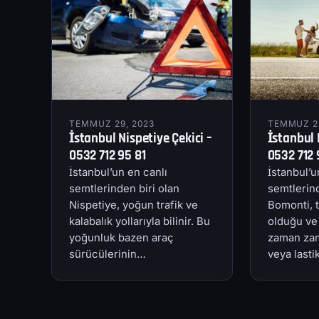
TEMMUZ 29, 2023
TEMMUZ 28
İstanbul Nispetiye Çekici –
İstanbul 
0532 712 95 81
0532 712 
İstanbul’un en canlı
İstanbul’u
semtlerinden biri olan
semtlerind
Nispetiye, yoğun trafik ve
Bomonti, t
kalabalık yollarıyla bilinir. Bu
olduğu ve
yoğunluk bazen araç
zaman zam
sürücülerinin…
veya last