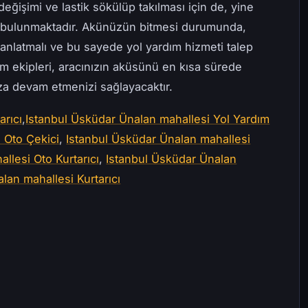
değişimi ve lastik sökülüp takılması için de, yine
e bulunmaktadır. Akünüzün bitmesi durumunda,
anlatmalı ve bu sayede yol yardım hizmeti talep
ım ekipleri, aracınızın aküsünü en kısa sürede
uza devam etmenizi sağlayacaktır.
arıcı
,
Istanbul Üsküdar Ünalan mahallesi Yol Yardım
 Oto Çekici
,
Istanbul Üsküdar Ünalan mahallesi
llesi Oto Kurtarıcı
,
Istanbul Üsküdar Ünalan
lan mahallesi Kurtarıcı