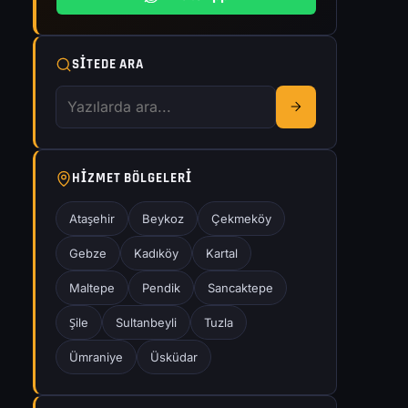
SITEDE ARA
HIZMET BÖLGELERI
Ataşehir
Beykoz
Çekmeköy
Gebze
Kadıköy
Kartal
Maltepe
Pendik
Sancaktepe
Şile
Sultanbeyli
Tuzla
Ümraniye
Üsküdar