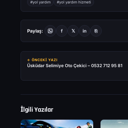
#yol yardım
#yol yardım hizmeti
Paylaş:
f
𝕏
in
⎘
← ÖNCEKI YAZI
Üsküdar Selimiye Oto Çekici – 0532 712 95 81
İlgili Yazılar