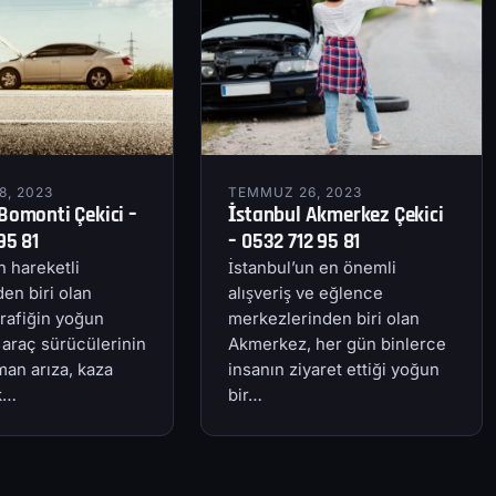
, 2023
TEMMUZ 26, 2023
Bomonti Çekici –
İstanbul Akmerkez Çekici
95 81
– 0532 712 95 81
n hareketli
İstanbul’un en önemli
en biri olan
alışveriş ve eğlence
rafiğin yoğun
merkezlerinden biri olan
 araç sürücülerinin
Akmerkez, her gün binlerce
an arıza, kaza
insanın ziyaret ettiği yoğun
ik…
bir…