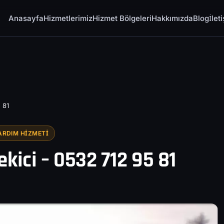
Anasayfa
Hizmetlerimiz
Hizmet Bölgeleri
Hakkımızda
Blog
İlet
 81
ARDIM HIZMETI
kici – 0532 712 95 81