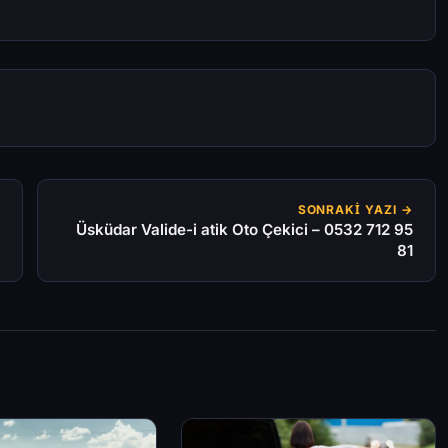
SONRAKI YAZI →
Üsküdar Valide-i atik Oto Çekici – 0532 712 95
81