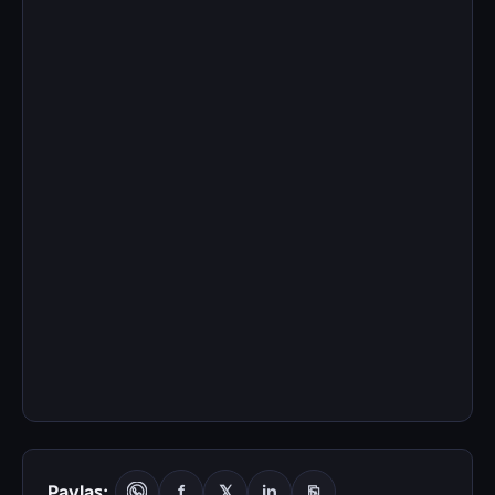
Paylaş:
f
𝕏
in
⎘