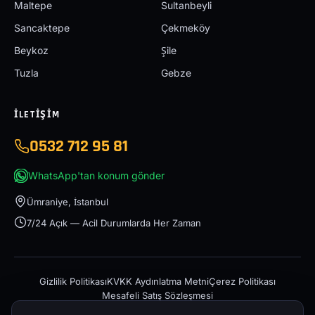
Maltepe
Sultanbeyli
Sancaktepe
Çekmeköy
Beykoz
Şile
Tuzla
Gebze
İLETIŞIM
0532 712 95 81
WhatsApp'tan konum gönder
Ümraniye, İstanbul
7/24 Açık — Acil Durumlarda Her Zaman
Gizlilik Politikası
KVKK Aydınlatma Metni
Çerez Politikası
Mesafeli Satış Sözleşmesi