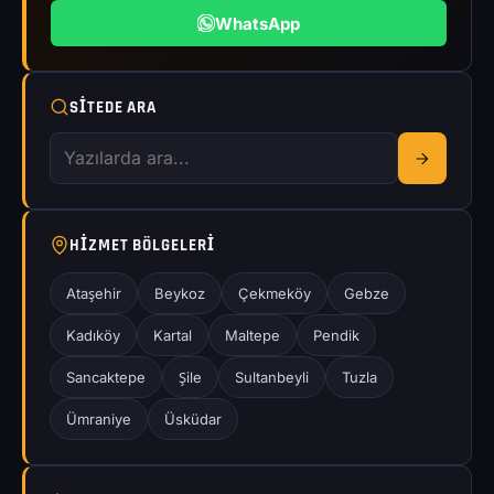
WhatsApp
SITEDE ARA
HIZMET BÖLGELERI
Ataşehir
Beykoz
Çekmeköy
Gebze
Kadıköy
Kartal
Maltepe
Pendik
Sancaktepe
Şile
Sultanbeyli
Tuzla
Ümraniye
Üsküdar