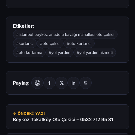
Etiketler:
#istanbul beykoz anadolu kavağı mahallesi oto çekici
#kurtarıcı
#oto çekici
#oto kurtarıcı
#oto kurtarma
#yol yardım
#yol yardım hizmeti
Paylaş:
f
𝕏
in
⎘
← ÖNCEKI YAZI
Beykoz Tokatköy Oto Çekici – 0532 712 95 81