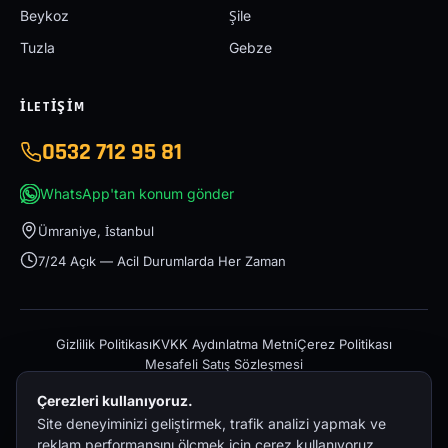
Beykoz
Şile
Tuzla
Gebze
İLETIŞIM
0532 712 95 81
WhatsApp'tan konum gönder
Ümraniye, İstanbul
7/24 Açık — Acil Durumlarda Her Zaman
Gizlilik Politikası
KVKK Aydınlatma Metni
Çerez Politikası
Mesafeli Satış Sözleşmesi
Çerezleri kullanıyoruz.
Site deneyiminizi geliştirmek, trafik analizi yapmak ve
reklam performansını ölçmek için çerez kullanıyoruz.