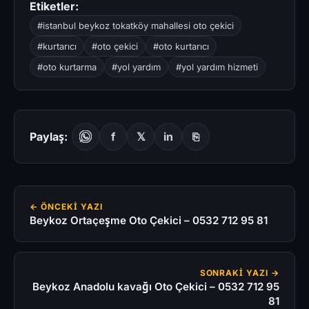
Etiketler:
#istanbul beykoz tokatköy mahallesi oto çekici
#kurtarıcı
#oto çekici
#oto kurtarıcı
#oto kurtarma
#yol yardım
#yol yardım hizmeti
Paylaş:
f
𝕏
in
⎘
← ÖNCEKI YAZI
Beykoz Ortaçeşme Oto Çekici – 0532 712 95 81
SONRAKI YAZI →
Beykoz Anadolu kavağı Oto Çekici – 0532 712 95
81