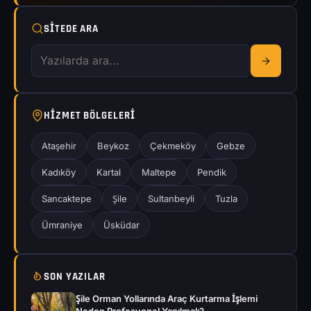
SITEDE ARA
HIZMET BÖLGELERI
Ataşehir
Beykoz
Çekmeköy
Gebze
Kadıköy
Kartal
Maltepe
Pendik
Sancaktepe
Şile
Sultanbeyli
Tuzla
Ümraniye
Üsküdar
SON YAZILAR
Şile Orman Yollarında Araç Kurtarma İşlemi