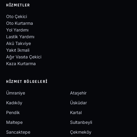
HIZMETLER
Oto Çekici
Oto Kurtarma
Yol Yardımı
Lastik Yardımı
Akü Takviye
Yakıt İkmali
Ağır Vasıta Çekici
Kaza Kurtarma
HIZMET BÖLGELERI
Ümraniye
Ataşehir
Kadıköy
Üsküdar
Pendik
Kartal
Maltepe
Sultanbeyli
Sancaktepe
Çekmeköy