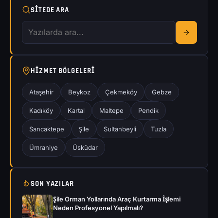
SITEDE ARA
HIZMET BÖLGELERI
Ataşehir
Beykoz
Çekmeköy
Gebze
Kadıköy
Kartal
Maltepe
Pendik
Sancaktepe
Şile
Sultanbeyli
Tuzla
Ümraniye
Üsküdar
SON YAZILAR
Şile Orman Yollarında Araç Kurtarma İşlemi
Neden Profesyonel Yapılmalı?