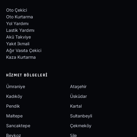
Oto Çekici
Oto Kurtarma
Yol Yardımı
Lastik Yardımı
Akü Takviye
Yakıt İkmali
Ağır Vasıta Çekici
Kaza Kurtarma
HIZMET BÖLGELERI
Ümraniye
Ataşehir
Kadıköy
Üsküdar
Pendik
Kartal
Maltepe
Sultanbeyli
Sancaktepe
Çekmeköy
Beykoz
Şile