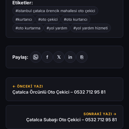
Etiketler:
#istanbul çatalca örencik mahallesi oto çekici
#kurtarıcı
#oto çekici
#oto kurtarıcı
#oto kurtarma
#yol yardım
#yol yardım hizmeti
Paylaş:
f
𝕏
in
⎘
← ÖNCEKI YAZI
Çatalca Örcünlü Oto Çekici – 0532 712 95 81
SONRAKI YAZI →
Çatalca Subaşı Oto Çekici – 0532 712 95 81