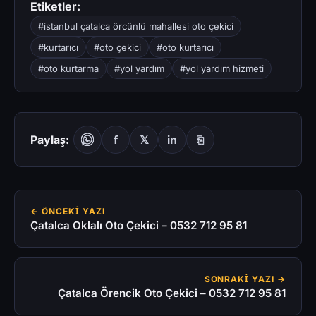
Etiketler:
#istanbul çatalca örcünlü mahallesi oto çekici
#kurtarıcı
#oto çekici
#oto kurtarıcı
#oto kurtarma
#yol yardım
#yol yardım hizmeti
Paylaş:
f
𝕏
in
⎘
← ÖNCEKI YAZI
Çatalca Oklalı Oto Çekici – 0532 712 95 81
SONRAKI YAZI →
Çatalca Örencik Oto Çekici – 0532 712 95 81