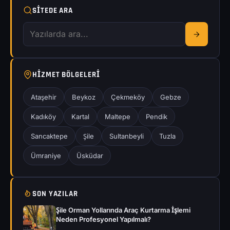
SITEDE ARA
HIZMET BÖLGELERI
Ataşehir
Beykoz
Çekmeköy
Gebze
Kadıköy
Kartal
Maltepe
Pendik
Sancaktepe
Şile
Sultanbeyli
Tuzla
Ümraniye
Üsküdar
SON YAZILAR
Şile Orman Yollarında Araç Kurtarma İşlemi
Neden Profesyonel Yapılmalı?