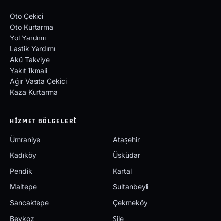
Oto Çekici
Oto Kurtarma
Yol Yardımı
Lastik Yardımı
Akü Takviye
Yakıt İkmali
Ağır Vasıta Çekici
Kaza Kurtarma
HIZMET BÖLGELERI
Ümraniye
Ataşehir
Kadıköy
Üsküdar
Pendik
Kartal
Maltepe
Sultanbeyli
Sancaktepe
Çekmeköy
Beykoz
Şile