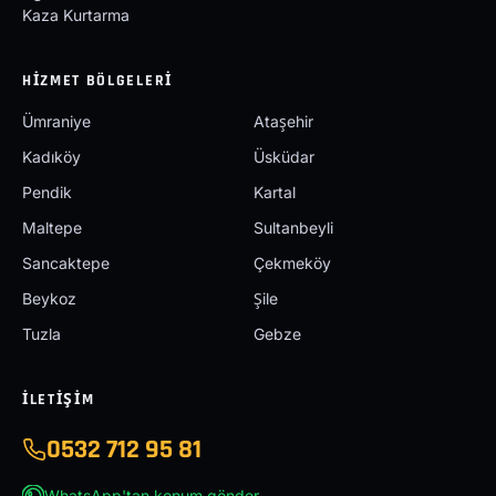
Kaza Kurtarma
HIZMET BÖLGELERI
Ümraniye
Ataşehir
Kadıköy
Üsküdar
Pendik
Kartal
Maltepe
Sultanbeyli
Sancaktepe
Çekmeköy
Beykoz
Şile
Tuzla
Gebze
İLETIŞIM
0532 712 95 81
WhatsApp'tan konum gönder