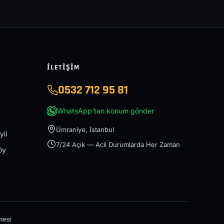
İLETIŞIM
0532 712 95 81
WhatsApp'tan konum gönder
Ümraniye, İstanbul
yli
7/24 Açık — Acil Durumlarda Her Zaman
öy
mesi