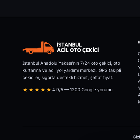
O
İstanbul Anadolu Yakası'nın 7/24 oto çekici, oto
Y
kurtarma ve acil yol yardımı merkezi. GPS takipli
L
çekiciler, sigorta destekli hizmet, şeffaf fiyat.
Y
★★★★★
4.9/5 — 1200 Google yorumu
A
Gizl