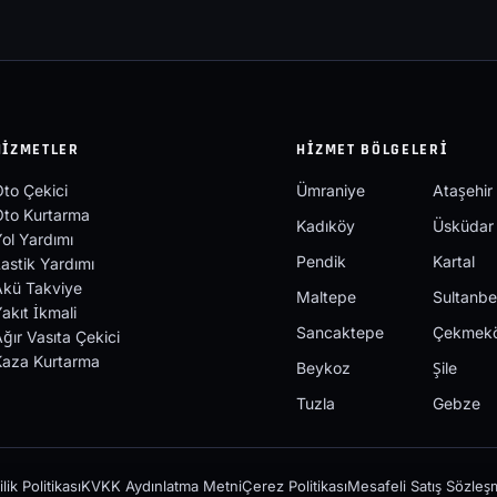
HIZMETLER
HIZMET BÖLGELERI
to Çekici
Ümraniye
Ataşehir
Oto Kurtarma
Kadıköy
Üsküdar
ol Yardımı
Pendik
Kartal
astik Yardımı
Akü Takviye
Maltepe
Sultanbe
akıt İkmali
Sancaktepe
Çekmek
ğır Vasıta Çekici
Kaza Kurtarma
Beykoz
Şile
Tuzla
Gebze
ilik Politikası
KVKK Aydınlatma Metni
Çerez Politikası
Mesafeli Satış Sözleş