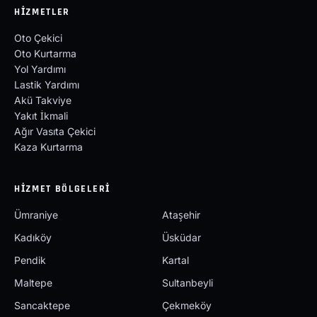
HIZMETLER
Oto Çekici
Oto Kurtarma
Yol Yardımı
Lastik Yardımı
Akü Takviye
Yakıt İkmali
Ağır Vasıta Çekici
Kaza Kurtarma
HIZMET BÖLGELERI
Ümraniye
Ataşehir
Kadıköy
Üsküdar
Pendik
Kartal
Maltepe
Sultanbeyli
Sancaktepe
Çekmeköy