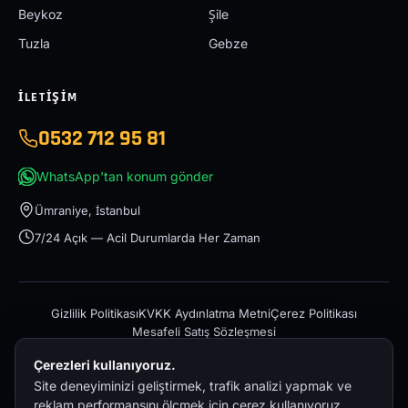
Beykoz
Şile
Tuzla
Gebze
İLETIŞIM
0532 712 95 81
WhatsApp'tan konum gönder
Ümraniye, İstanbul
7/24 Açık — Acil Durumlarda Her Zaman
Gizlilik Politikası
KVKK Aydınlatma Metni
Çerez Politikası
Mesafeli Satış Sözleşmesi
Çerezleri kullanıyoruz.
Site deneyiminizi geliştirmek, trafik analizi yapmak ve
reklam performansını ölçmek için çerez kullanıyoruz.