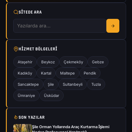
SITEDE ARA
HIZMET BÖLGELERI
Ataşehir
Beykoz
Çekmeköy
Gebze
Kadıköy
Kartal
Maltepe
Pendik
Sancaktepe
Şile
Sultanbeyli
Tuzla
Ümraniye
Üsküdar
SON YAZILAR
Şile Orman Yollarında Araç Kurtarma İşlemi