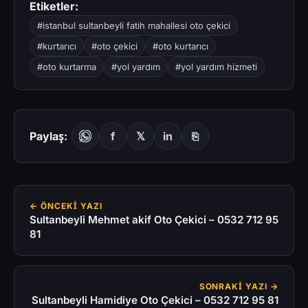
Etiketler:
#istanbul sultanbeyli fatih mahallesi oto çekici
#kurtarıcı
#oto çekici
#oto kurtarıcı
#oto kurtarma
#yol yardım
#yol yardım hizmeti
Paylaş:
f
𝕏
in
⎘
← ÖNCEKI YAZI
Sultanbeyli Mehmet akif Oto Çekici – 0532 712 95
81
SONRAKI YAZI →
Sultanbeyli Hamidiye Oto Çekici – 0532 712 95 81