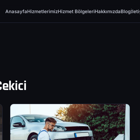
Anasayfa
Hizmetlerimiz
Hizmet Bölgeleri
Hakkımızda
Blog
İlet
ekici