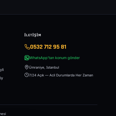
İLETIŞIM
0532 712 95 81
WhatsApp'tan konum gönder
Ümraniye, İstanbul
yli
7/24 Açık — Acil Durumlarda Her Zaman
öy
mesi