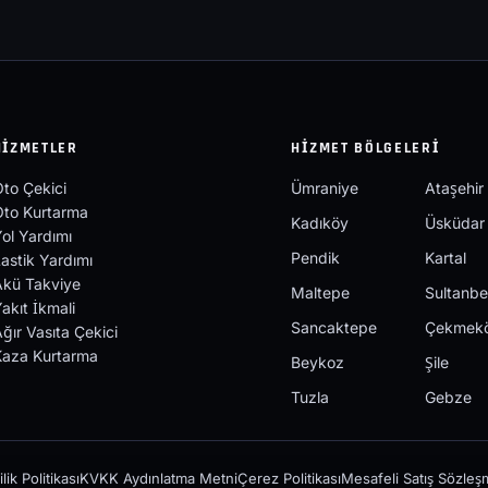
HIZMETLER
HIZMET BÖLGELERI
to Çekici
Ümraniye
Ataşehir
Oto Kurtarma
Kadıköy
Üsküdar
ol Yardımı
Pendik
Kartal
astik Yardımı
Akü Takviye
Maltepe
Sultanbe
akıt İkmali
Sancaktepe
Çekmek
ğır Vasıta Çekici
Kaza Kurtarma
Beykoz
Şile
Tuzla
Gebze
ilik Politikası
KVKK Aydınlatma Metni
Çerez Politikası
Mesafeli Satış Sözleş