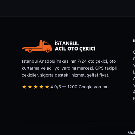
O
İstanbul Anadolu Yakası'nın 7/24 oto çekici, oto
Y
kurtarma ve acil yol yardımı merkezi. GPS takipli
L
çekiciler, sigorta destekli hizmet, şeffaf fiyat.
Y
★★★★★
4.9/5 — 1200 Google yorumu
A
Gizl