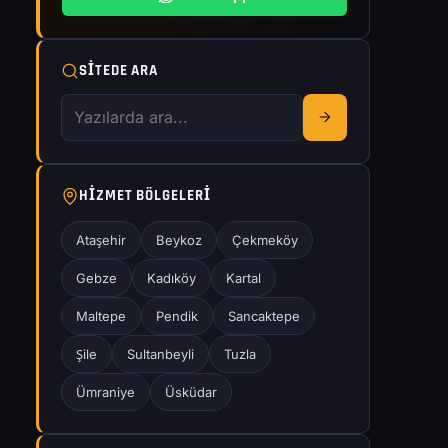
SITEDE ARA
HIZMET BÖLGELERI
Ataşehir
Beykoz
Çekmeköy
Gebze
Kadıköy
Kartal
Maltepe
Pendik
Sancaktepe
Şile
Sultanbeyli
Tuzla
Ümraniye
Üsküdar